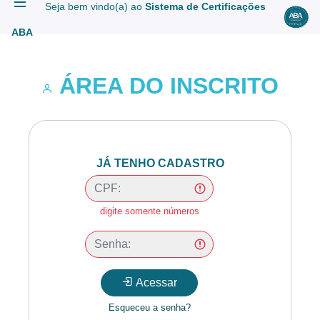
Seja bem vindo(a) ao
Sistema de Certificações
ção ABA
ABA
tificações
ÁREA DO INSCRITO
inscrever
agamento
JÁ TENHO CADASTRO
CPF:
digite somente números
Senha:
Acessar
Esqueceu a senha?